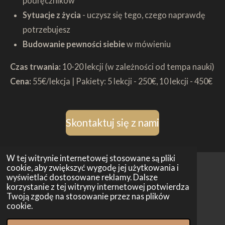
podręczników
Sytuacje z życia
- uczysz się tego, czego naprawdę
potrzebujesz
Budowanie pewności siebie
w mówieniu
Czas trwania:
10-20 lekcji (w zależności od tempa nauki)
Cena:
55€/lekcja | Pakiety: 5 lekcji - 250€, 10 lekcji - 450€
Skontaktuj się z nami
W tej witrynie internetowej stosowane są pliki
cookie, aby zwiększyć wygodę jej użytkowania i
wyświetlać dostosowane reklamy. Dalsze
© 2026 Harmonia Consult
korzystanie z tej witryny internetowej potwierdza
Twoją zgodę na stosowanie przez nas plików
cookie.