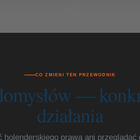
CO ZMIENI TEN PRZEWODNIK
domysłów — konkr
działania
 holenderskiego prawa ani przeglądać d