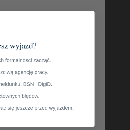
esz wyjazd?
ch formalności zacząć.
zciwą agencję pracy.
meldunku, BSN i DigiD.
ztownych błędów.
ać się jeszcze przed wyjazdem.