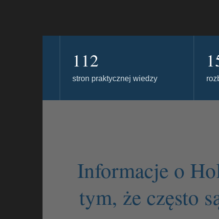
112
1
stron praktycznej wiedzy
roz
Informacje o Hol
tym, że często s