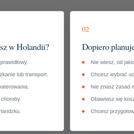
02
asz w Holandii?
Dopiero planuj
t prawidłowy.
Nie wiesz, od jaki
kanie lub transport.
Chcesz wybrać uc
waterowania.
Nie znasz zasad 
 choroby.
Obawiasz się kos
rlandzku.
Chcesz przygotow