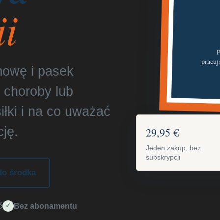
i
P
pracuj
mowę i pasek
 choroby lub
siłki i na co uważać
ję.
29,95 €
Jeden zakup, bez
subskrypcji
do środka
ć
Bez abonamentu
✓