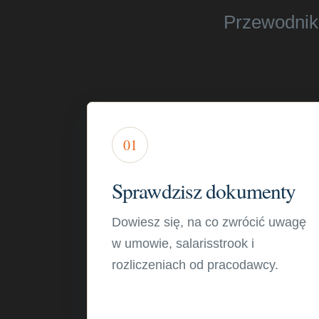
Przewodnik 
01
Sprawdzisz dokumenty
Dowiesz się, na co zwrócić uwagę
w umowie, salarisstrook i
rozliczeniach od pracodawcy.