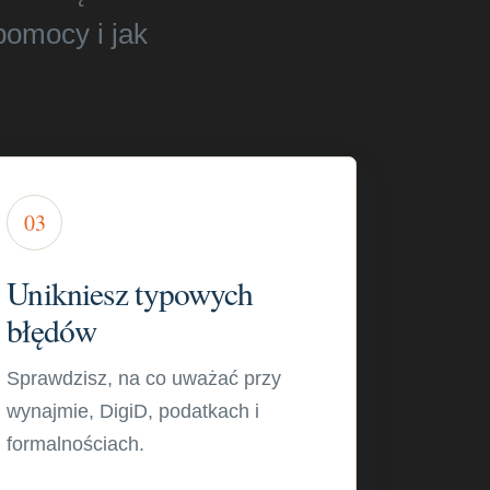
pomocy i jak
03
Unikniesz typowych
błędów
Sprawdzisz, na co uważać przy
wynajmie, DigiD, podatkach i
formalnościach.