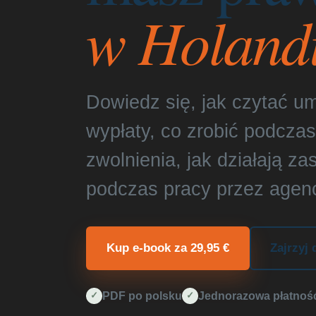
w Holandi
Dowiedz się, jak czytać u
wypłaty, co zrobić podczas
zwolnienia, jak działają za
podczas pracy przez agenc
Kup e-book za 29,95 €
Zajrzyj 
PDF po polsku
Jednorazowa płatnoś
✓
✓