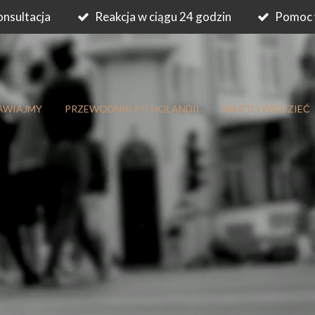
nsultacja
Reakcja w ciągu 24 godzin
Pomoc 
AWIAJMY
PRZEWODNIK PO HOLANDII
WARTO WIEDZIEĆ