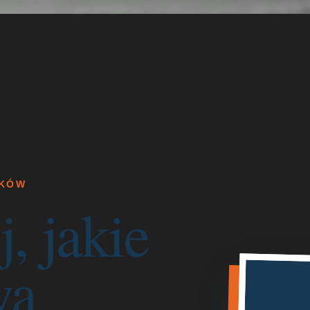
AKÓW
, jakie
wa