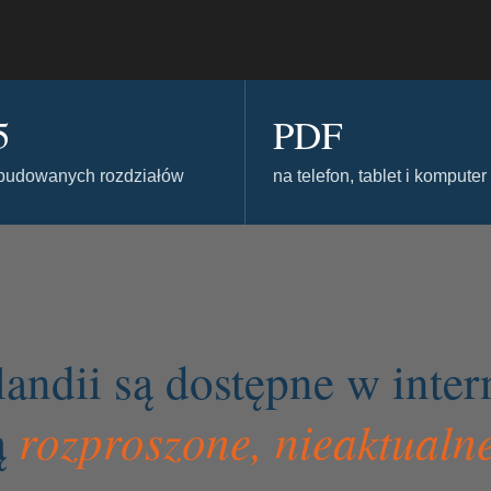
5
PDF
budowanych rozdziałów
na telefon, tablet i komputer
andii są dostępne w inte
rozproszone, nieaktualne
ą