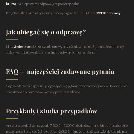
brutto
. Za niepełny rok odprawa jest proporcjonalna.
Przykład: 3 lata i 4 miesiące pracy przy wynagrodzeniu 3 000 € =
3 333 € odprawy
.
Jak ubiegać się o odprawę?
Masz
3 miesiące
od zakończenia umowy na złożenie wniosku. Zgromadź dokumenty,
oblicz kwotę i złóż wniosek na piśmie z potwierdzeniem odbioru.
FAQ — najczęściej zadawane pytania
Odpowiadamy na najczęściej pojawiające się pytania dotyczące odprawy w Holandii — od
opodatkowania po odmowę wypłaty przez pracodawcę.
Przykłady i studia przypadków
Anna pracowała 5 lat i uzyskała 7 500 € + 3 000 € odszkodowania za błędy proceduralne
pracodawcy. Bartek po 2,5 roku dostał 2 083 €, mimo że pracodawca twierdził, że nic mu