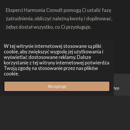
Eksperci Harmonia Consult pomogą Ci ustalić fazę
zatrudnienia, obliczyć należną kwotę i dopilnować,
żebyś dostał wszystko, co Ci przysługuje.
W tej witrynie internetowej stosowane są pliki
cookie, aby zwiększyć wygodę jej użytkowania i
BEZPŁATNA KONSULTACJA
wyświetlać dostosowane reklamy. Dalsze
korzystanie z tej witryny internetowej potwierdza
Twoją zgodę na stosowanie przez nas plików
cookie.
Akceptuję
E-mail
Telefon
Facebook
WhatsApp
© 2026 Harmonia Consult