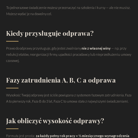
To jednorazowe świadczenie możesz przeznaczyć na szkolenia i kursy — ale nie musisz.
Możesz wydać je na dowolny cel.
Kiedy przysługuje odprawa?
Prawo do odprawy przysługuje, gdy jesteś zwalniany
nie z własnej winy
— np. przy
redukcji etatów, reorganizacji firmy, upadłości pracodawcy lub nieprzedłużeniu umowy
czasowej.
Fazy zatrudnienia A, B, C a odprawa
Wysokość Twojej odprawy jest ściśle powiązana z systemem fazowym zatrudnienia. Faza
A to pierwszy rok, Faza B do 3 lat, Faza C to umowa stała z najwyższymi świadczeniami.
Jak obliczyć wysokość odprawy?
Formuła jest prosta:
za każdy pełny rok pracy = ⅓ miesięcznego wynagrodzenia