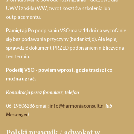
UWV i zasiłku WW, zwrot kosztów szkolenia lub
outplacementu.
Pamiętaj:
Po podpisaniu VSO masz 14 dni na wycofanie
się bez podawania przyczyny (bedenktijd). Ale lepiej
sprawdzić dokument PRZED podpisaniem niż liczyć na
ten termin.
Podeślij VSO - powiem wprost, gdzie tracisz i co
można ugrać.
Konsultacja przez formularz, telefon
06-19806286 email:
info@harmoniaconsult.nl
lub
Messenger
!
Polski prawnik / adwokat w