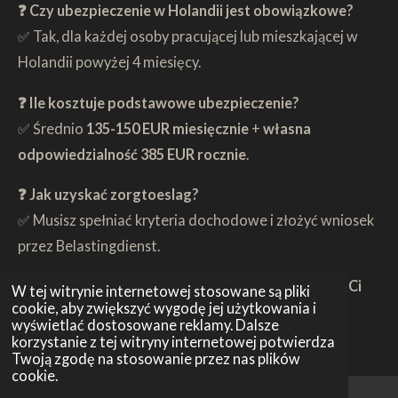
❓ Czy ubezpieczenie w Holandii jest obowiązkowe?
✅ Tak, dla każdej osoby pracującej lub mieszkającej w
Holandii powyżej 4 miesięcy.
❓ Ile kosztuje podstawowe ubezpieczenie?
✅ Średnio
135-150 EUR miesięcznie
+
własna
odpowiedzialność 385 EUR rocznie
.
❓ Jak uzyskać zorgtoeslag?
✅ Musisz spełniać kryteria dochodowe i złożyć wniosek
przez Belastingdienst.
🚀
Masz więcej pytań?
Napisz do nas – pomożemy Ci
W tej witrynie internetowej stosowane są pliki
cookie, aby zwiększyć wygodę jej użytkowania i
znaleźć najlepsze ubezpieczenie!
wyświetlać dostosowane reklamy. Dalsze
korzystanie z tej witryny internetowej potwierdza
Twoją zgodę na stosowanie przez nas plików
cookie.