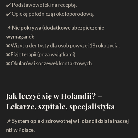
✔️ Podstawowe leki na receptę.
✔️ Opiekę położniczą i okołoporodową.
📌
Nie pokrywa (dodatkowe ubezpieczenie
wymagane):
❌ Wizyt u dentysty dla osób powyżej 18 roku życia.
❌ Fizjoterapii (poza wyjątkami).
❌ Okularów i soczewek kontaktowych.
Jak leczyć się w Holandii? –
Lekarze, szpitale, specjalistyka
📌
System opieki zdrowotnej w Holandii działa inaczej
niż w Polsce.