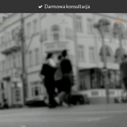
Darmowa konsultacja
Przejdź
do
głównej
treści