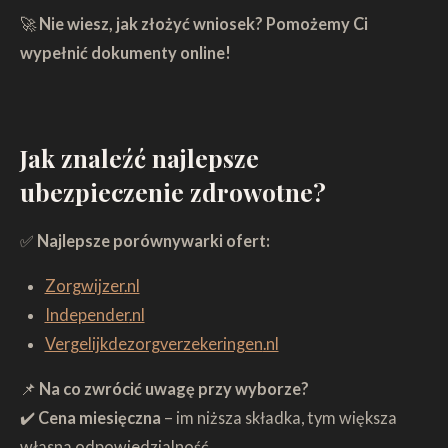
🚀
Nie wiesz, jak złożyć wniosek?
Pomożemy Ci
wypełnić dokumenty online!
Jak znaleźć najlepsze
ubezpieczenie zdrowotne?
✅
Najlepsze porównywarki ofert:
Zorgwijzer
.nl
Independer
.nl
Vergelijkdezorgverzekeringen
.nl
📌
Na co zwrócić uwagę przy wyborze?
✔️
Cena miesięczna
– im niższa składka, tym większa
własna odpowiedzialność.