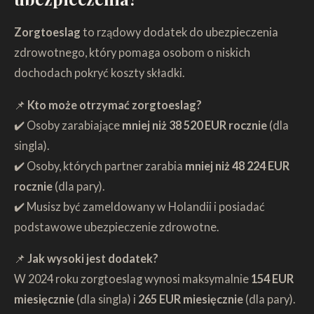
Zorgtoeslag
to rządowy dodatek do ubezpieczenia
zdrowotnego, który pomaga osobom o niskich
dochodach pokryć koszty składki.
📌
Kto może otrzymać zorgtoeslag?
✔️ Osoby zarabiające
mniej niż 38 520 EUR rocznie
(dla
singla).
✔️ Osoby, których partner zarabia
mniej niż 48 224 EUR
rocznie
(dla pary).
✔️ Musisz być zameldowany w Holandii i posiadać
podstawowe ubezpieczenie zdrowotne.
📌
Jak wysoki jest dodatek?
W 2024 roku zorgtoeslag wynosi maksymalnie
154 EUR
miesięcznie
(dla singla) i
265 EUR miesięcznie
(dla pary).