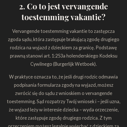
2. Co to jest vervangende
toestemming vakantie?
Vervangende toestemming vakantie to zastępcza
zgoda sądu, która zastępuje brakującą zgodę drugiego
rodzica na wyjazd z dzieckiem za granicę. Podstawę
prawną stanowi art. 1:253a holenderskiego Kodeksu
Cywilnego (Burgerlijk Wetboek).
W praktyce oznacza to, że jeśli drugi rodzic odmawia
podpisania formularza zgody na wyjazd, możesz
zwrócić się do sądu z wnioskiem o vervangende
toestemming. Sąd rozpatrzy Twój wniosek i – jeśli uzna,
że wyjazd leży w interesie dziecka – wyda orzeczenie,
które zastępuje zgodę drugiego rodzica. Z tym
orzeczeniem możesz legalnie wyjechać z dzieckiem za