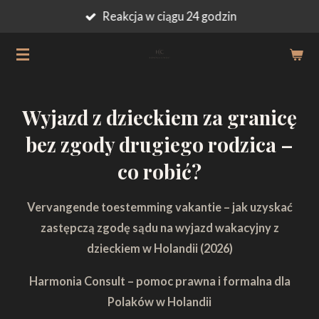
Reakcja w ciągu 24 godzin
Przejdź
do
głównej
treści
Wyjazd z dzieckiem za granicę
bez zgody drugiego rodzica –
co robić?
Vervangende toestemming vakantie – jak uzyskać
zastępczą zgodę sądu na wyjazd wakacyjny z
dzieckiem w Holandii (2026)
Harmonia Consult – pomoc prawna i formalna dla
Polaków w Holandii