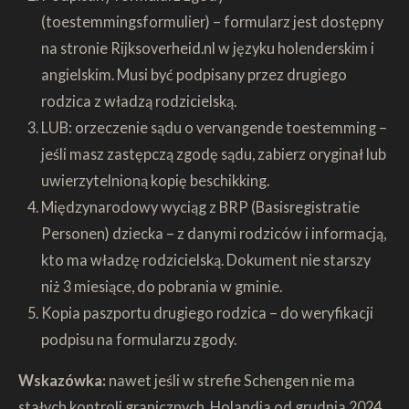
(toestemmingsformulier) – formularz jest dostępny
na stronie Rijksoverheid.nl w języku holenderskim i
angielskim. Musi być podpisany przez drugiego
rodzica z władzą rodzicielską.
LUB: orzeczenie sądu o vervangende toestemming –
jeśli masz zastępczą zgodę sądu, zabierz oryginał lub
uwierzytelnioną kopię beschikking.
Międzynarodowy wyciąg z BRP (Basisregistratie
Personen) dziecka – z danymi rodziców i informacją,
kto ma władzę rodzicielską. Dokument nie starszy
niż 3 miesiące, do pobrania w gminie.
Kopia paszportu drugiego rodzica – do weryfikacji
podpisu na formularzu zgody.
Wskazówka:
nawet jeśli w strefie Schengen nie ma
stałych kontroli granicznych, Holandia od grudnia 2024