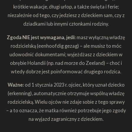
krótkie wakacje, długi urlop, a także święta i ferie;
niezależnie od tego, czy jedziesz z dzieckiem sam, czy z
dziadkami lub innymi członkami rodziny.
Zgoda NIE jest wymagana, jeśli:
masz wyłączną władzę
rodzicielską (eenhoofdig gezag) – ale musisz to móc
udowodnić dokumentami; wyjeżdżasz z dzieckiem w
obrębie Holandii (np. nad morze do Zeeland) – choć i
wtedy dobrze jest poinformować drugiego rodzica.
Ważne:
od 1 stycznia 2023 r. ojciec, który uznał dziecko
(erkenning), automatycznie otrzymuje wspólną władzę
rodzicielską. Wielu ojców nie zdaje sobie z tego sprawy
– a to oznacza, że matka również potrzebuje jego zgody
na wyjazd zagraniczny z dzieckiem.