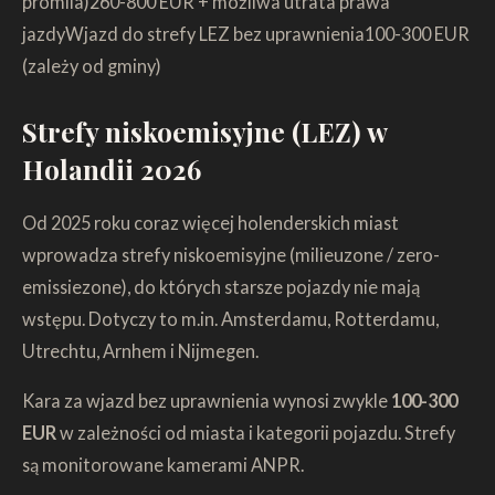
promila)260-800 EUR + możliwa utrata prawa
jazdyWjazd do strefy LEZ bez uprawnienia100-300 EUR
(zależy od gminy)
Strefy niskoemisyjne (LEZ) w
Holandii 2026
Od 2025 roku coraz więcej holenderskich miast
wprowadza strefy niskoemisyjne (milieuzone / zero-
emissiezone), do których starsze pojazdy nie mają
wstępu. Dotyczy to m.in. Amsterdamu, Rotterdamu,
Utrechtu, Arnhem i Nijmegen.
Kara za wjazd bez uprawnienia wynosi zwykle
100-300
EUR
w zależności od miasta i kategorii pojazdu. Strefy
są monitorowane kamerami ANPR.