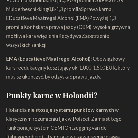
Poziom alkoholuSankcja0,5-0,8 promila260-800 EUR
Mulderbeschikking0,8-1,3 promilaSprawa karna,
EDucatieve Maatregel Alcohol (EMA)Powyżej 1,3
promilaKonfiskata prawa jazdy (OBM), wysoka grzywna,
możliwa kara więzieniaRecydywaZaostrzenie
wszystkich sankcji
EMA (Educatieve Maatregel Alcohol):
Obowiązkowy
kurs reedukacyjny kosztujący ok. 1.000-1.500 EUR, który
musisz ukończyć, by odzyskać prawo jazdy.
Punkty karne w Holandii?
Holandia
nie stosuje systemu punktów karnych
w
klasycznym rozumieniu (jak w Polsce). Zamiast tego
funkcjonuje system OBM (Ontzegging van de
Rijbevoegdheid) – tymczasowe zawieszenie prawa