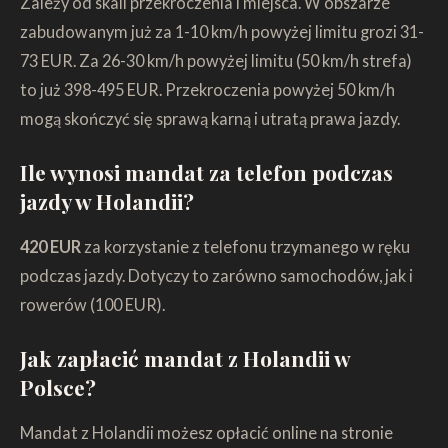
Zależy od skali przekroczenia i miejsca. W obszarze
zabudowanym już za 1-10 km/h powyżej limitu grozi 31-
73 EUR. Za 26-30 km/h powyżej limitu (50 km/h strefa)
to już 398-495 EUR. Przekroczenia powyżej 50 km/h
mogą skończyć się sprawą karną i utratą prawa jazdy.
Ile wynosi mandat za telefon podczas
jazdy w Holandii?
420 EUR
za korzystanie z telefonu trzymanego w ręku
podczas jazdy. Dotyczy to zarówno samochodów, jak i
rowerów (100 EUR).
Jak zapłacić mandat z Holandii w
Polsce?
Mandat z Holandii możesz opłacić online na stronie