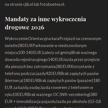
na stronie cjib.nl lub fotoboetes.nl.
Mandaty za inne wykroczenia
drogowe 2026
WykroczenieOrientacyjna karaPrzejazd na czerwonym
świetle280 EURParkowanie w niedozwolonym
miejscu100-140 EUR (zależy od gminy)Brak ważnego
dowodu rejestracyjnego140 EURJazda przez przejście
dla pieszych bez zatrzymania280 EURKorzystanie z
telefonu podczas jazdy420 EURBrak zapiętych pasów
(kierowca)180 EURBrak zapiętych pasów (pasażer)180
EUR za każdą osobęJazda rowerem z telefonem w
ręku100 EURBrak ważnego OC (WA-verzekering)380
EUR + immobilizacja pojazduJazda po alkoholu (0,5-0,8