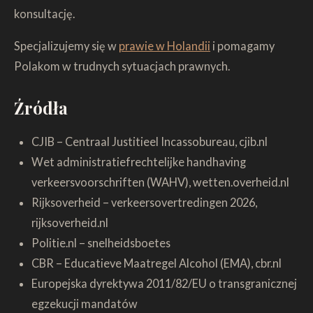
konsultację.
Specjalizujemy się w
prawie w Holandii
i pomagamy
Polakom w trudnych sytuacjach prawnych.
Źródła
CJIB – Centraal Justitieel Incassobureau, cjib.nl
Wet administratiefrechtelijke handhaving
verkeersvoorschriften (WAHV), wetten.overheid.nl
Rijksoverheid – verkeersovertredingen 2026,
rijksoverheid.nl
Politie.nl – snelheidsboetes
CBR – Educatieve Maatregel Alcohol (EMA), cbr.nl
Europejska dyrektywa 2011/82/EU o transgranicznej
egzekucji mandatów