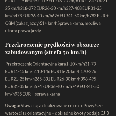
EUR11-15 km/h92-119 EUR16-20 km/h140-184 EUR21-
25 km/h218-272 EUR26-30 km/h327-408 EUR31-35
km/h478 EUR36-40 km/h626 EUR41-50 km/h783 EUR +
OBM (zakaz jazdy)51+ km/hSprawa karna, możliwa
utrata prawa jazdy
Przekroczenie prędkości w obszarze
zabudowanym (strefa 50 km/h)
PrzekroczenieOrientacyjna kara1-10 km/h31-73
EUR11-15 km/h110-146 EUR16-20 km/h170-226
EUR21-25 km/h265-331 EUR26-30 km/h398-495
EUR31-35 km/h574 EUR36-40 km/h749 EUR41-50
km/h935 EUR + sprawa karna
Uwaga:
Stawki są aktualizowane co roku. Powyższe
wartości są orientacyjne – dokładne kwoty podaje CJIB