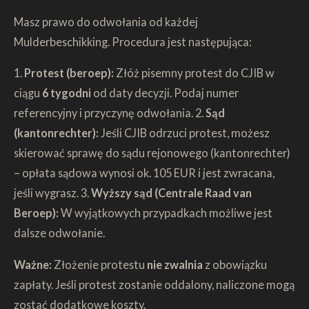
Masz prawo do odwołania od każdej
Mulderbeschikking. Procedura jest następująca:
1.
Protest (beroep):
Złóż pisemny protest do CJIB w
ciągu
6 tygodni
od daty decyzji. Podaj numer
referencyjny i przyczynę odwołania. 2.
Sąd
(kantonrechter):
Jeśli CJIB odrzuci protest, możesz
skierować sprawę do sądu rejonowego (kantonrechter)
– opłata sądowa wynosi ok. 105 EUR i jest zwracana,
jeśli wygrasz. 3.
Wyższy sąd (Centrale Raad van
Beroep):
W wyjątkowych przypadkach możliwe jest
dalsze odwołanie.
Ważne:
Złożenie protestu
nie zwalnia
z obowiązku
zapłaty. Jeśli protest zostanie oddalony, naliczone mogą
zostać dodatkowe koszty.